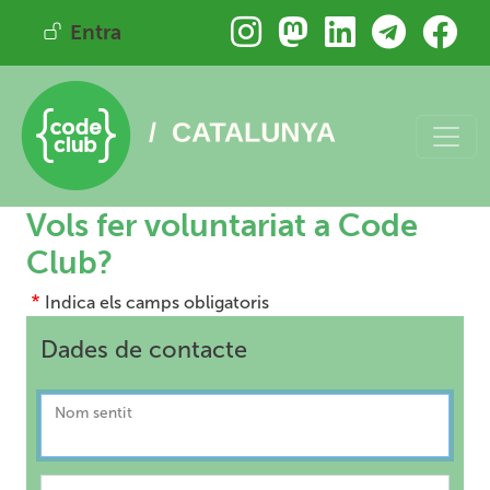
Vés al contingut
Menú del compte d'usuari
Entra
Vols fer voluntariat a Code
Club?
Indica els camps obligatoris
Dades de contacte
Nom sentit