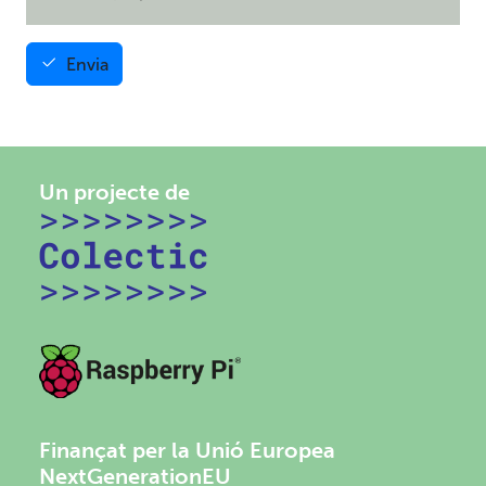
Envia
Un projecte de
Finançat per la Unió Europea
NextGenerationEU