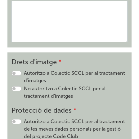
Drets d'imatge
Autoritzo a Colectic SCCL per al tractament
d'imatges
No autoritzo a Colectic SCCL per al
tractament d'imatges
Protecció de dades
Autoritzo a Colectic SCCL per al tractament
de les meves dades personals per la gestió
del projecte Code Club